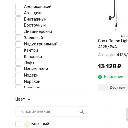
Американский
Арт-деко
Винтажный
Восточный
Дизайнерский
Замковый
Спот Odeon Ligh
Индустриальный
4125/1WA
Кантри
Артикул:
4125
Классика
Лофт
13 128
₽
Минимализм
Модерн
В наличии
Морской
Доставим 
Прованс
Ретро
Цвет
Скандинавский
Современный
Техно
Хай-тек
Бежевый
Эко