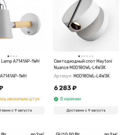
e Lamp A7141AP-1WH
Светодиодный спот Maytoni
Nuance MOD180WL-L4W3K
A7141AP-1WH
Артикул:
MOD180WL-L4W3K
₽
6 283
₽
ось несколько штук
В наличии
тавим с 9 августа
Доставим с 9 августа