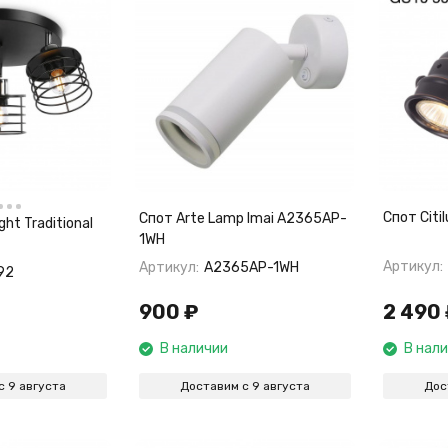
Спот Citi
Спот Arte Lamp Imai A2365AP-
ght Traditional
1WH
Артикул:
Артикул:
A2365AP-1WH
92
900
₽
2 490
В наличии
В нал
с 9 августа
Доставим с 9 августа
Дос