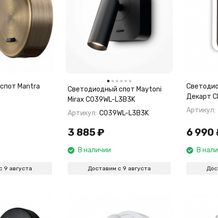
спот Mantra
Светодио
Светодиодный спот Maytoni
Декарт C
Mirax C039WL-L3B3K
Артикул:
Артикул:
C039WL-L3B3K
3 885
₽
6 990
В наличии
В нал
с 9 августа
Доставим с 9 августа
Дос