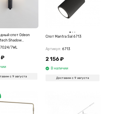
дный спот Odeon
Спот Mantra Sal 6713
htech Shadow
L
7024/7WL
Артикул:
6713
₽
2 156
₽
ичии
В наличии
тавим с 9 августа
Доставим с 9 августа