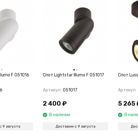
Illumo F 051016
Спот Lightstar Illumo F 051017
Спот Luss
16
Артикул:
051017
Артикул:
2 400
₽
5 265
В наличии
В нал
с 9 августа
Доставим с 9 августа
Дос