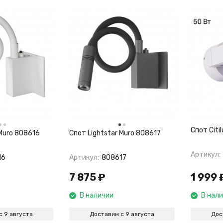
Спот Citi
 Muro 808616
Спот Lightstar Muro 808617
Артикул:
16
Артикул:
808617
7 875
₽
1 999
В наличии
В нал
с 9 августа
Доставим с 9 августа
Дос