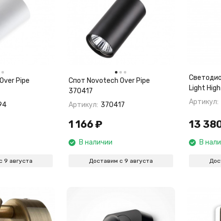
Светодио
Over Pipe
Спот Novotech Over Pipe
Light Hig
370417
Артикул:
94
Артикул:
370417
1 166
₽
13 38
В наличии
В нал
с 9 августа
Доставим с 9 августа
Дос