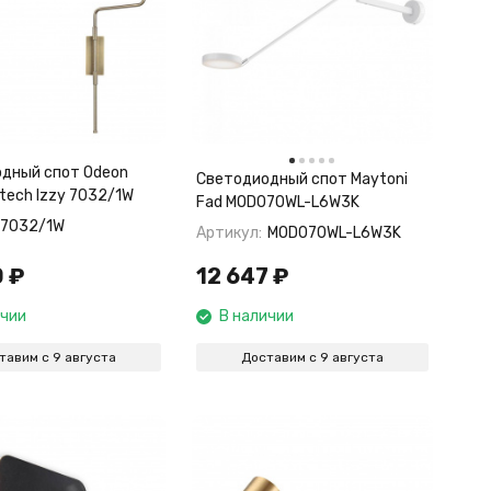
дный спот Odeon
Светодиодный спот Maytoni
htech Izzy 7032/1W
Fad MOD070WL-L6W3K
7032/1W
Артикул:
MOD070WL-L6W3K
0
₽
12 647
₽
ичии
В наличии
тавим с 9 августа
Доставим с 9 августа