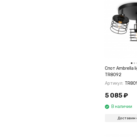
Спот Ambrella li
TR8092
Артикул:
TR80
5 085
₽
В наличии
Доставим 