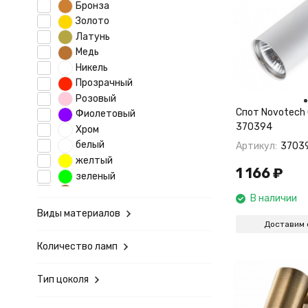
Бронза
Золото
Латунь
Медь
Никель
Прозрачный
Розовый
Спот Novotech 
Фиолетовый
370394
Хром
белый
Артикул:
3703
желтый
1 166
₽
зеленый
коричневый
В наличии
оранжевый
Виды материалов
серебро
Доставим 
серый
Количество ламп
синий
черный
Тип цоколя