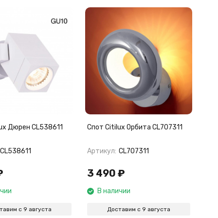
lux Дюрен CL538611
Спот Citilux Орбита CL707311
CL538611
Артикул:
CL707311
₽
3 490
₽
ичии
В наличии
тавим с 9 августа
Доставим с 9 августа