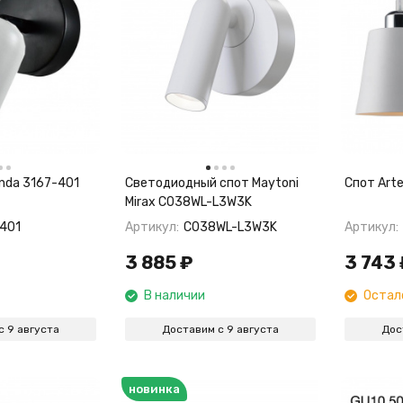
linda 3167-401
Светодиодный спот Maytoni
Спот Art
Mirax C038WL-L3W3K
401
Артикул:
C038WL-L3W3K
Артикул:
3 885
₽
3 743
В наличии
Остал
с 9 августа
Доставим с 9 августа
Дос
новинка