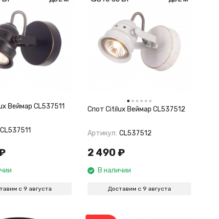
lux Веймар CL537511
Спот Citilux Веймар CL537512
CL537511
Артикул:
CL537512
₽
2 490
₽
ичии
В наличии
тавим с 9 августа
Доставим с 9 августа