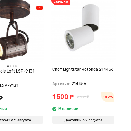
скидка
Спот Lightstar Rotonda 214456
ole Loft LSP-9131
Артикул:
214456
LSP-9131
1 500
₽
₽
2 919
₽
-49%
ичии
В наличии
тавим с 9 августа
Доставим с 9 августа