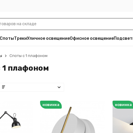
Споты
Треки
Уличное освещение
Офисное освещение
Подсвет
ы
Споты с 1 плафоном
 1 плафоном
новинка
новинка