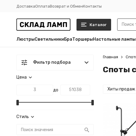
Доставка
Оплата
Возврат и Обмен
Контакты
Каталог
Люстры
Светильники
Бра
Торшеры
Настольные лампы
Главная
Спот
Фильтр подбора
Споты с
Цена
Хиты продаж
до
Стиль