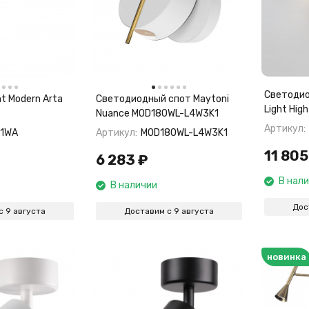
Светодио
t Modern Arta
Светодиодный спот Maytoni
Light Hig
Nuance MOD180WL-L4W3K1
7024/7W
Артикул:
/1WA
Артикул:
MOD180WL-L4W3K1
11 805
6 283
₽
В нал
В наличии
Дос
с 9 августа
Доставим с 9 августа
новинка