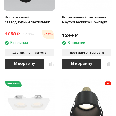
Встраиваемый
Встраиваемый светильник
светодиодный светильник
Maytoni Technical Downlight
Elektrostandard Stark
Intro DL019-GX53-B
25035/LED 8W 4200K чёрный
1 058
₽
3 380
₽
-69%
1 244
₽
a062932
В наличии
В наличии
Доставим с 11 августа
Доставим с 11 августа
В корзину
В корзину
новинка