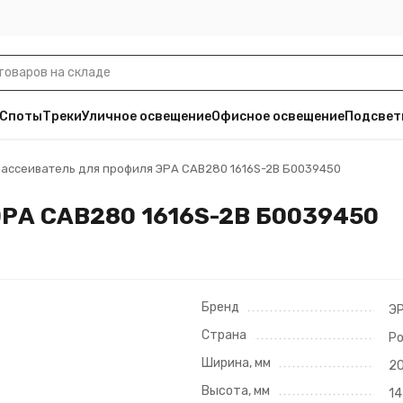
Споты
Треки
Уличное освещение
Офисное освещение
Подсвет
ассеиватель для профиля ЭРА CAB280 1616S-2B Б0039450
ЭРА CAB280 1616S-2B Б0039450
Бренд
Э
Страна
Р
Ширина, мм
2
Высота, мм
14