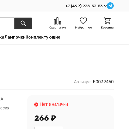
+7 (499) 938-53-53
Сравнение
Избранное
Корзина
ка
Лампочки
Комплектующие
Артикул:
Б0039450
РА
Нет в наличии
оссия
266
₽
0