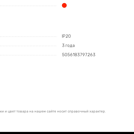
IP20
3 года
5056183797263
ки и цвет товара на нашем сайте носит справочный характер.