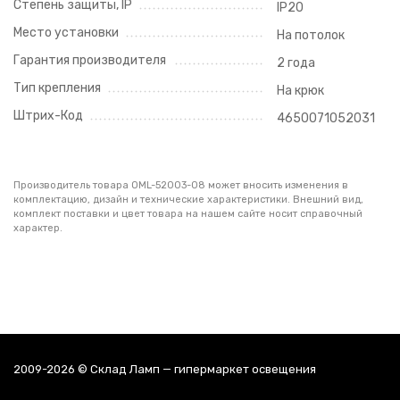
Степень защиты, IP
IP20
Место установки
На потолок
Гарантия производителя
2 года
Тип крепления
На крюк
Штрих-Код
4650071052031
Производитель товара OML-52003-08 может вносить изменения в
комплектацию, дизайн и технические характеристики. Внешний вид,
комплект поставки и цвет товара на нашем сайте носит справочный
характер.
2009-2026 © Склад Ламп — гипермаркет освещения