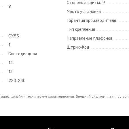
Степень защиты, IP
9
Место установки
Гарантия производителя
Тип крепления
GX53
Направление плафонов
1
Штрих-Код
Светодиодная
12
12
220-240
ацию, дизайн и технические характеристики. Внешний вид, комплект поставки