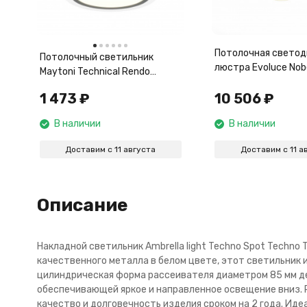
Потолочная светод
Потолочный светильник
люстра Evoluce Nob
Maytoni Technical Rendo
SLE201042-06
C095CL-GX53-W
1 473
₽
10 506
₽
В наличии
В наличии
Доставим с 11 августа
Доставим с 11 а
Описание
Накладной светильник Ambrella light Techno Spot Techno
качественного металла в белом цвете, этот светильник
цилиндрическая форма рассеивателя диаметром 85 мм де
обеспечивающей яркое и направленное освещение вниз. 
качество и долговечность изделия сроком на 2 года. Ид