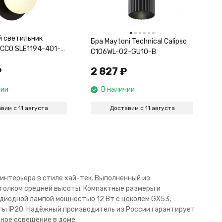
 светильник
Бра Maytoni Technical Calipso
OCCO SLE1194-401-
C106WL-02-GU10-B
₽
2 827
₽
чии
В наличии
вим с 11 августа
Доставим с 11 августа
 интерьера в стиле хай-тек. Выполненный из
отолком средней высоты. Компактные размеры и
диодной лампой мощностью 12 Вт с цоколем GX53,
ты IP20. Надёжный производитель из России гарантирует
вное освещение в доме.