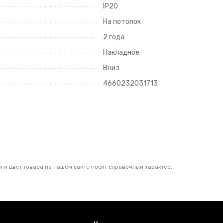
IP20
На потолок
2 года
Накладное
Вниз
4660232031713
 и цвет товара на нашем сайте носит справочный характер.