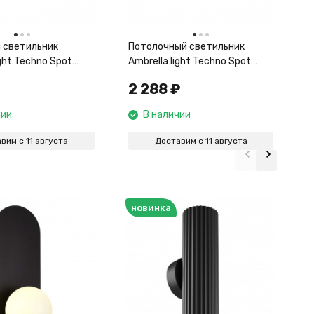
 светильник
Потолочный светильник
ight Techno Spot
Ambrella light Techno Spot
71105
Techno TN71022
2 288
₽
чии
В наличии
вим с 11 августа
Доставим с 11 августа
новинка
В
E
б