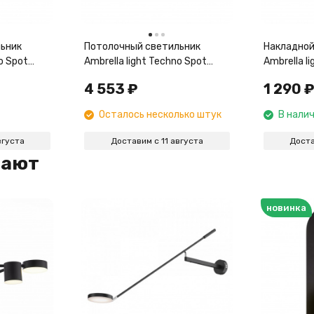
ьник
Потолочный светильник
Накладной
o Spot
Ambrella light Techno Spot
Ambrella l
Techno TN71027
Techno TN
4 553
₽
1 290
₽
Осталось несколько штук
В нали
вгуста
Доставим с 11 августа
Доста
пают
новинка