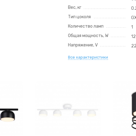
Вес, кг
0.
Тип цоколя
G
Количество ламп
1
Общая мощность, W
12
Напряжение, V
2
Все характеристики