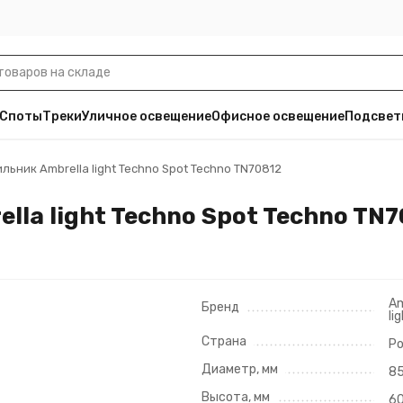
Споты
Треки
Уличное освещение
Офисное освещение
Подсвет
ьник Ambrella light Techno Spot Techno TN70812
la light Techno Spot Techno TN
Am
Бренд
li
Страна
Р
Диаметр, мм
8
Высота, мм
6