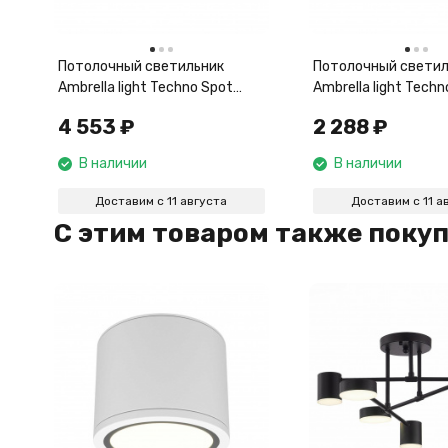
Потолочный светильник
Потолочный светил
Ambrella light Techno Spot
Ambrella light Techn
Techno TN71029
Techno TN71024
4 553
₽
2 288
₽
В наличии
В наличии
Доставим с 11 августа
Доставим с 11 а
C этим товаром также поку