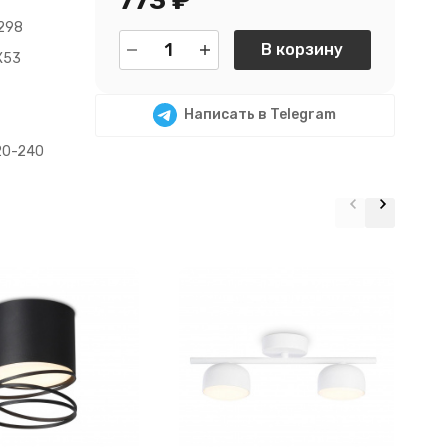
773
₽
298
В корзину
X53
Написать в Telegram
20-240
Н
A
T