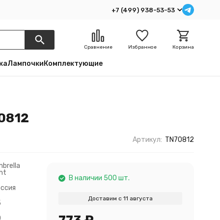
+7 (499) 938-53-53
Сравнение
Избранное
Корзина
ка
Лампочки
Комплектующие
70812
Артикул:
TN70812
brella
ght
В наличии 500 шт.
оссия
Доставим с 11 августа
5
0