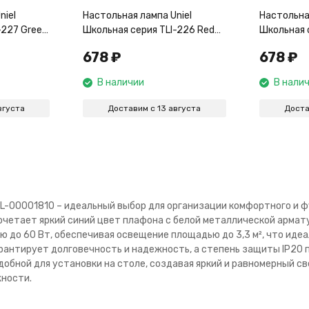
niel
Настольная лампа Uniel
Настольная
-227 Green
Школьная серия TLI-226 Red
Школьная с
E27 UL-00001806
E27 UL-00
678
₽
678
₽
В наличии
В нали
вгуста
Доставим с 13 августа
Доста
7 UL-00001810 – идеальный выбор для организации комфортного и 
сочетает яркий синий цвет плафона с белой металлической армат
 до 60 Вт, обеспечивая освещение площадью до 3,3 м², что иде
арантирует долговечность и надежность, а степень защиты IP20
бной для установки на столе, создавая яркий и равномерный свет
ности.