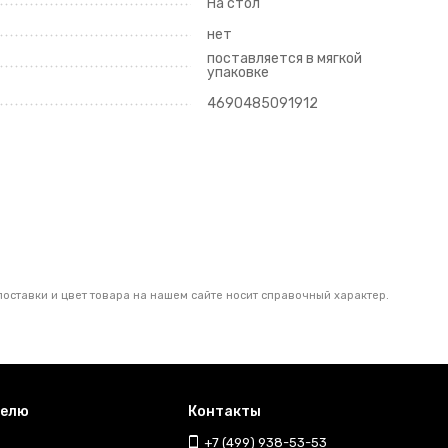
На стол
нет
поставляется в мягкой
упаковке
4690485091912
поставки и цвет товара на нашем сайте носит справочный характер.
телю
Контакты
+7 (499) 938-53-53