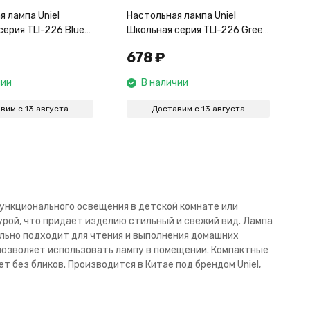
 лампа Uniel
Настольная лампа Uniel
ерия TLI-226 Blue
Школьная серия TLI-226 Green
001807
E27 UL-00001808
678
₽
чии
В наличии
вим с 13 августа
Доставим с 13 августа
функционального освещения в детской комнате или
урой, что придает изделию стильный и свежий вид. Лампа
ально подходит для чтения и выполнения домашних
 позволяет использовать лампу в помещении. Компактные
 без бликов. Производится в Китае под брендом Uniel,