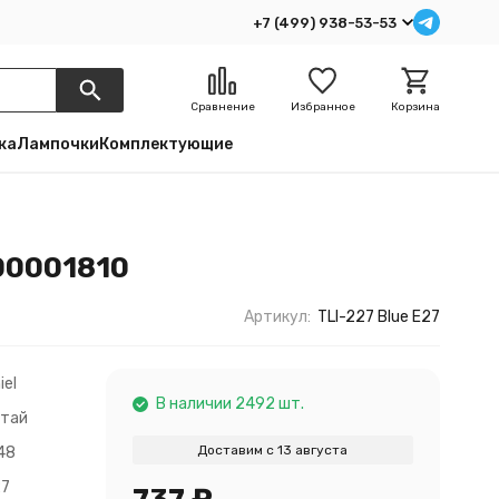
+7 (499) 938-53-53
Сравнение
Избранное
Корзина
ка
Лампочки
Комплектующие
00001810
Артикул:
TLI-227 Blue E27
iel
В наличии 2492 шт.
итай
Доставим с 13 августа
48
27