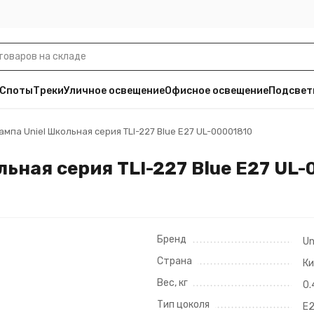
Споты
Треки
Уличное освещение
Офисное освещение
Подсвет
мпа Uniel Школьная серия TLI-227 Blue E27 UL-00001810
ьная серия TLI-227 Blue E27 UL-
Бренд
Un
Страна
К
Вес, кг
0.
Тип цоколя
E