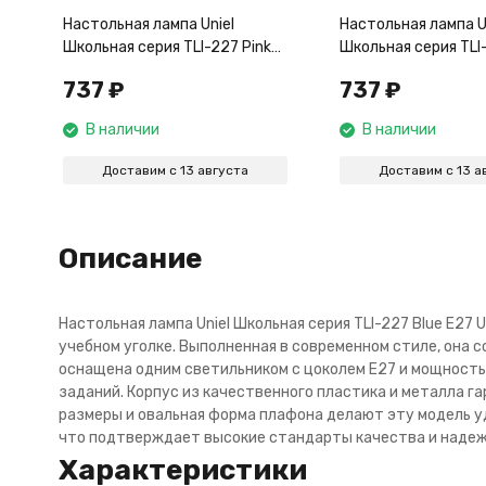
Настольная лампа Uniel
Настольная лампа U
Школьная серия TLI-227 Pink
Школьная серия TLI
E27 UL-00001809
E27 UL-00001811
737
₽
737
₽
В наличии
В наличии
Доставим с 13 августа
Доставим с 13 а
Описание
Настольная лампа Uniel Школьная серия TLI-227 Blue E2
учебном уголке. Выполненная в современном стиле, она 
оснащена одним светильником с цоколем E27 и мощностью
заданий. Корпус из качественного пластика и металла г
размеры и овальная форма плафона делают эту модель удо
что подтверждает высокие стандарты качества и надеж
Характеристики