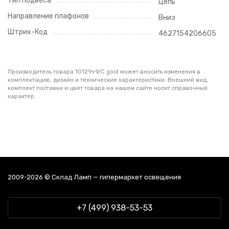
Тип подвеса
Цепь
Направление плафонов
Вниз
Штрих-Код
4627154206605
Производитель товара 10129+9/C gold может вносить изменения в
комплектацию, дизайн и технические характеристики. Внешний вид,
комплект поставки и цвет товара на нашем сайте носит справочный
характер.
2009-2026 © Склад Ламп — гипермаркет освещения
+7 (499) 938-53-53