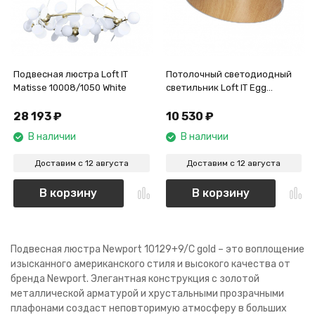
Подвесная люстра Loft IT
Потолочный светодиодный
Matisse 10008/1050 White
светильник Loft IT Egg
10197/350 Grey
28 193
₽
10 530
₽
В наличии
В наличии
Доставим с 12 августа
Доставим с 12 августа
В корзину
В корзину
Подвесная люстра Newport 10129+9/C gold – это воплощение
изысканного американского стиля и высокого качества от
бренда Newport. Элегантная конструкция с золотой
металлической арматурой и хрустальными прозрачными
плафонами создаст неповторимую атмосферу в больших