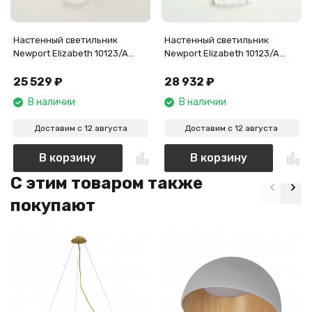
Настенный светильник
Настенный светильник
Newport Elizabeth 10123/A
Newport Elizabeth 10123/A
new М0070375
new gold М0070376
25 529
₽
28 932
₽
В наличии
В наличии
Доставим с 12 августа
Доставим с 12 августа
В корзину
В корзину
C этим товаром также
покупают