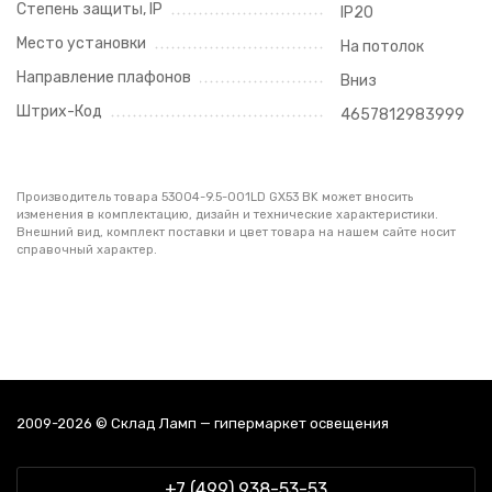
Степень защиты, IP
IP20
Место установки
На потолок
Направление плафонов
Вниз
Штрих-Код
4657812983999
Производитель товара 53004-9.5-001LD GX53 BK может вносить
изменения в комплектацию, дизайн и технические характеристики.
Внешний вид, комплект поставки и цвет товара на нашем сайте носит
справочный характер.
2009-2026 © Склад Ламп — гипермаркет освещения
+7 (499) 938-53-53