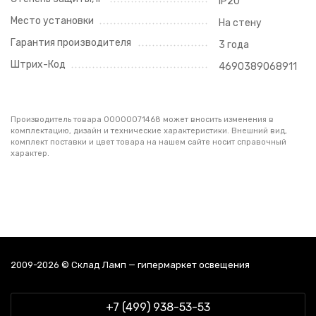
IP20
Место установки
На стену
Гарантия производителя
3 года
Штрих-Код
4690389068911
Производитель товара 00000071468 может вносить изменения в
комплектацию, дизайн и технические характеристики. Внешний вид,
комплект поставки и цвет товара на нашем сайте носит справочный
характер.
2009-2026 © Склад Ламп — гипермаркет освещения
+7 (499) 938-53-53