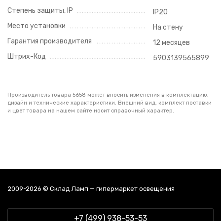
Степень защиты, IP
IP20
Место установки
На стену
Гарантия производителя
12 месяцев
Штрих-Код
5903139565899
Производитель товара 5658 может вносить изменения в комплектацию,
дизайн и технические характеристики. Внешний вид, комплект поставки
и цвет товара на нашем сайте носит справочный характер.
2009-2026 © Склад Ламп — гипермаркет освещения
+7 (499) 938-53-53