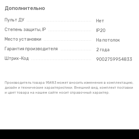
Дополнительно
Пульт ДУ
Нет
Степень защиты, IP
IP20
Место установки
На потолок
Гарантия производителя
2 года
Штрих-Код
9002759954833
Производитель товара 95483 может вносить изменения в комплектацию,
дизайн и технические характеристики. Внешний вид, комплект поставки
и цвет товара на нашем сайте носит справочный характер.