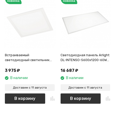
новинка
новинка
Встраиваемый
Светодиодная панель Arlight
светодиодный светильник
DL-INTENSO-S600x1200-60W
Arlight DL-Intenso-S300x300-
Day4000 (WH, 120 deg, CRI90,
18W Day4000 043550
230V) 043580
3 975
₽
16 687
₽
В наличии
В наличии
Доставим с 11 августа
Доставим с 11 августа
В корзину
В корзину